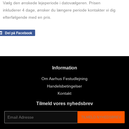
Vælg den ønskede lejeperiode i datovælgeren. Prisen
inkluderer 4 dage, ønsker du længere periode kontakter vi dig
efterfølgende med en pris.
Del på Facebook
Del
på
Facebook
Information
Om Aarhus Festudlejning
Handelsbetingelser
Kontakt
Tilmeld vores nyhedsbrev
E-
TILMELD NYHEDSBREV
mail