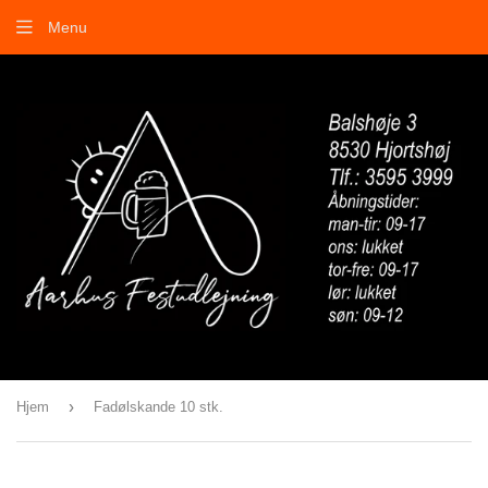
Menu
›
Hjem
Fadølskande 10 stk.